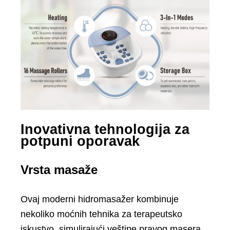
Inovativna tehnologija za
potpuni oporavak
Vrsta masaže
Ovaj moderni hidromasažer kombinuje
nekoliko moćnih tehnika za terapeutsko
iskustvo, simulirajući veštine pravog masera.