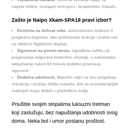
napete mišiće, pružajući umirujuću i terapeutsku masažu.
Zašto je Naipo Xkam-SPA18 pravi izbor?
Kontrola na dohvat ruke.
Jednostavnim dodirom 4
pregledna dugmeta, lako podešavate funkcije i pratite rad
na stilskom digitalnom displeju.
Sigurnost na prvom mestu.
Ugrađena zaštita od
pregrevanja osigurava bezbrižno uživanje, a automatsko
isključivanje nakon 60 minuta dodatno povećava
sigurnost.
Dodatna udobnost.
Masažni valjci na dnu pospešuju
cirkulaciju i pružaju dublju masažu, dok se aromaterapijski
materijali mogu dodati u predviđenu kutiju.
Priuštite svojim stopalima luksuzni tretman
koji zaslužuju, bez napuštanja udobnosti svog
doma. Neka bol i umor postanu prošlost.