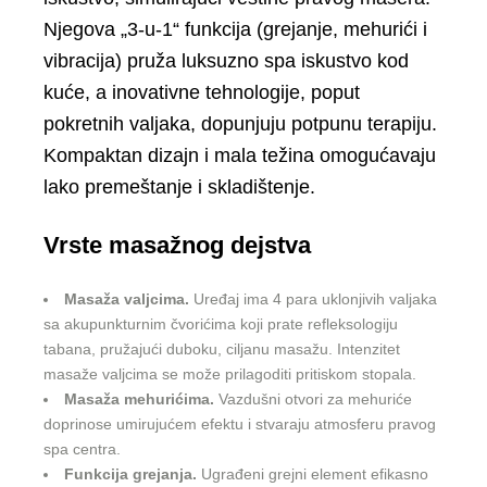
Njegova „3-u-1“ funkcija (grejanje, mehurići i
vibracija) pruža luksuzno spa iskustvo kod
kuće, a inovativne tehnologije, poput
pokretnih valjaka, dopunjuju potpunu terapiju.
Kompaktan dizajn i mala težina omogućavaju
lako premeštanje i skladištenje.
Vrste masažnog dejstva
Masaža valjcima.
Uređaj ima 4 para uklonjivih valjaka
sa akupunkturnim čvorićima koji prate refleksologiju
tabana, pružajući duboku, ciljanu masažu. Intenzitet
masaže valjcima se može prilagoditi pritiskom stopala.
Masaža mehurićima.
Vazdušni otvori za mehuriće
doprinose umirujućem efektu i stvaraju atmosferu pravog
spa centra.
Funkcija grejanja.
Ugrađeni grejni element efikasno