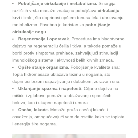
Poboljšanje cirkulacije i metabolizma.
Sinergija
različitih vrsta masaže značajno poboljšava
cirkulaciju
krvi
i limfe, što doprinosi opštem tonusu tela i ubrzavanju
metabolizma. Posebno je koristan za
poboljšanje
cirkulacije nogu
.
Regeneracija i oporavak.
Procedura ima blagotvorno
dejstvo na regeneraciju ćelija i tkiva, a takođe pomaže u
borbi protiv simptoma prehlade, zahvaljujući stimulaciji
imunološkog sistema i aktivnosti belih krvnih zrnaca.
Opšte stanje organizma.
Poboljšanje kvaliteta sna:
Topla hidromasaža ublažava težinu u nogama, što
doprinosi brzom uspavljivanju i dubokom, zdravom snu.
Uklanjanje spazma i napetosti.
Ciljano dejstvo na
mišiće i zglobove pomaže u ublažavanju spastičnih
bolova, kao i ukupne napetosti i umora.
Osećaj lakoće.
Masaža pruža osećaj lakoće i
osveženja, omogućavajući vam da osetite kako se toplota
i energija šire nogama.