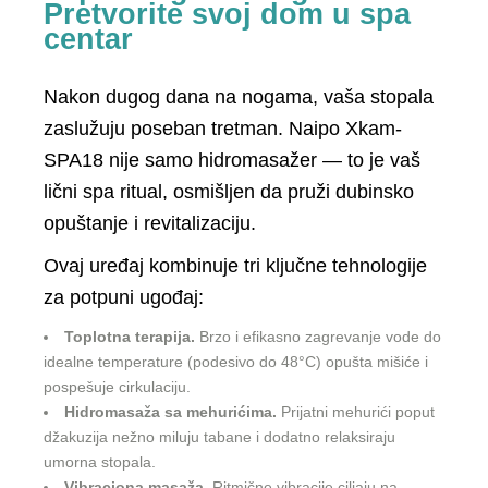
Pretvorite svoj dom u spa
centar
Nakon dugog dana na nogama, vaša stopala
zaslužuju poseban tretman. Naipo Xkam-
SPA18 nije samo hidromasažer — to je vaš
lični spa ritual, osmišljen da pruži dubinsko
opuštanje i revitalizaciju.
Ovaj uređaj kombinuje tri ključne tehnologije
za potpuni ugođaj:
Toplotna terapija.
Brzo i efikasno zagrevanje vode do
idealne temperature (podesivo do 48°C) opušta mišiće i
pospešuje cirkulaciju.
Hidromasaža sa mehurićima.
Prijatni mehurići poput
džakuzija nežno miluju tabane i dodatno relaksiraju
umorna stopala.
Vibraciona masaža.
Ritmične vibracije ciljaju na