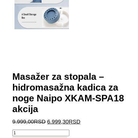
Masažer za stopala –
hidromasažna kadica za
noge Naipo XKAM-SPA18
akcija
Originalna
Trenutna
9.999,00
RSD
6.999,30
RSD
cena
cena
Masažer