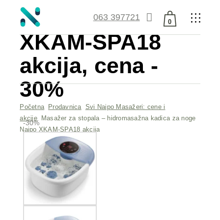
stopala Naipo
063 397721
0
XKAM-SPA18
Nema proizvoda u
akcija, cena -
korpi.
30%
Početna
Prodavnica
Svi Naipo Masažeri: cene i
akcije
Masažer za stopala – hidromasažna kadica za noge
-30%
Naipo XKAM-SPA18 akcija