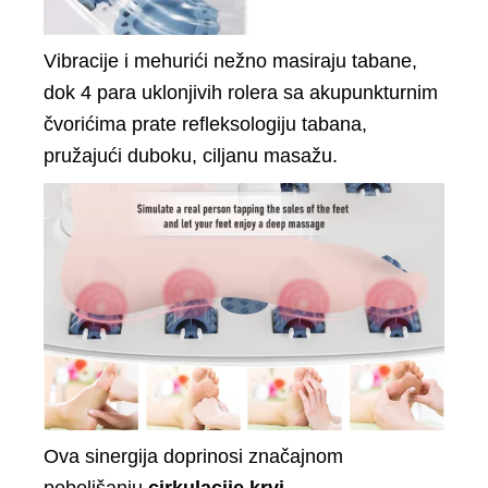
Vibracije i mehurići nežno masiraju tabane,
dok 4 para uklonjivih rolera sa akupunkturnim
čvorićima prate refleksologiju tabana,
pružajući duboku, ciljanu masažu.
Ova sinergija doprinosi značajnom
poboljšanju
cirkulacije krvi
.