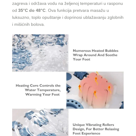
zagreva i održava vodu na željenoj temperaturi u rasponu
od
35°C do 48°C
. Ova funkcija pretvara masažu u
luksuzno, toplo opuštanje i doprinosi ublažavanju zglobnih
i mišićnih bolova.