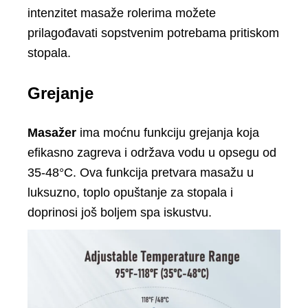
intenzitet masaže rolerima možete
prilagođavati sopstvenim potrebama pritiskom
stopala.
Grejanje
Masažer
ima moćnu funkciju grejanja koja
efikasno zagreva i održava vodu u opsegu od
35-48°C. Ova funkcija pretvara masažu u
luksuzno, toplo opuštanje za stopala i
doprinosi još boljem spa iskustvu.