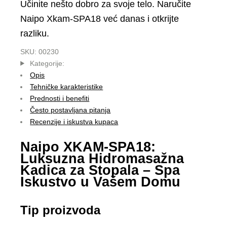
Učinite nešto dobro za svoje telo. Naručite
Naipo Xkam-SPA18 već danas i otkrijte
razliku.
SKU:
00230
Kategorije:
Opis
Tehničke karakteristike
Prednosti i benefiti
Često postavljana pitanja
Recenzije i iskustva kupaca
Naipo XKAM-SPA18:
Luksuzna Hidromasažna
Kadica za Stopala – Spa
Iskustvo u Vašem Domu
Tip proizvoda