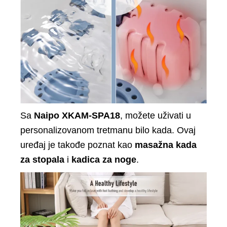
Sa
Naipo XKAM-SPA18
, možete uživati u
personalizovanom tretmanu bilo kada. Ovaj
uređaj je takođe poznat kao
masažna kada
za stopala
i
kadica za noge
.