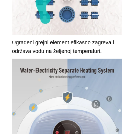
Ugrađeni grejni element efikasno zagreva i
održava vodu na željenoj temperaturi.