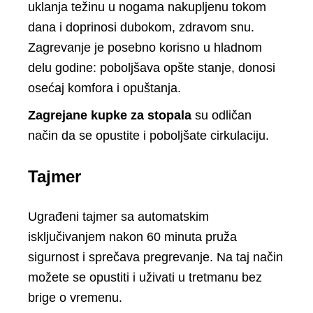
uklanja težinu u nogama nakupljenu tokom
dana i doprinosi dubokom, zdravom snu.
Zagrevanje je posebno korisno u hladnom
delu godine: poboljšava opšte stanje, donosi
osećaj komfora i opuštanja.
Zagrejane kupke za stopala
su odličan
način da se opustite i poboljšate cirkulaciju.
Tajmer
Ugrađeni tajmer sa automatskim
isključivanjem nakon 60 minuta pruža
sigurnost i sprečava pregrevanje. Na taj način
možete se opustiti i uživati u tretmanu bez
brige o vremenu.