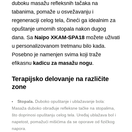
duboku masažu refleksnih tačaka na
tabanima, pomaže u osvežavanju i
regeneraciji celog tela, čineći ga idealnim za
opuštanje umornih stopala nakon dugog
dana. Sa
Naipo XKAM-SPA18
možete uživati
u personalizovanom tretmanu bilo kada.
Posebno je namenjen svima koji traže
efikasnu
kadicu za masažu nogu
.
Terapijsko delovanje na različite
zone
Stopala.
Duboko opuštanje i ublažavanje bola:
Masaža duboko obrađuje refleksne tačke na stopalima,
što doprinosi opuštanju celog tela. Uređaj ublažava bol i
napetost, pomažući mišićima da se oporave od fizičkog
napora.