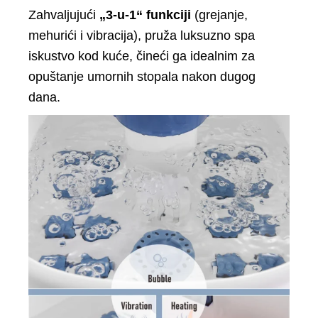
Zahvaljujući
„3-u-1“ funkciji
(grejanje,
mehurići i vibracija), pruža luksuzno spa
iskustvo kod kuće, čineći ga idealnim za
opuštanje umornih stopala nakon dugog
dana.