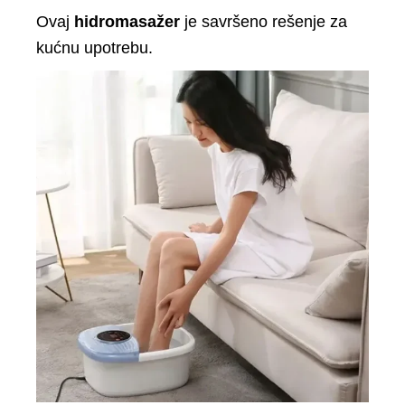
Ovaj
hidromasažer
je savršeno rešenje za
kućnu upotrebu.