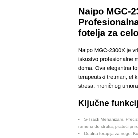
Naipo MGC-2
Profesionaln
fotelja za celo
Naipo MGC-2300X je vrh
iskustvo profesionalne
doma. Ova elegantna fot
terapeutski tretman, efi
stresa, hroničnog umora
Ključne funkci
S-Track Mehanizam.
Preciz
ramena do struka, prateći prir
Dualna terapija za noge.
Ko