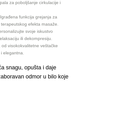
ala za poboljšanje cirkulacije i
građena funkcija grejanja za
e terapeutskog efekta masaže.
rsonalizujte svoje iskustvo
laksaciju ili dekompresiju.
 od visokokvalitetne veštačke
 i elegantna.
a snagu, opušta i daje
ezaboravan odmor u bilo koje