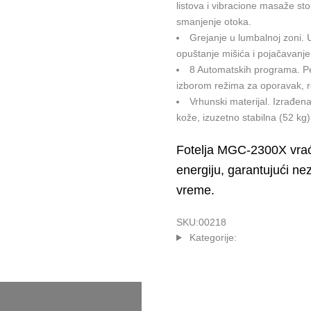
listova i vibracione masaže stop
smanjenje otoka.
Grejanje u lumbalnoj zoni.
U
opuštanje mišića i pojačavanj
8 Automatskih programa.
Pe
izborom režima za oporavak, re
Vrhunski materijal.
Izrađena
kože, izuzetno stabilna (52 kg)
Fotelja MGC-2300X vrać
energiju, garantujući n
vreme.
SKU:
00218
Kategorije: