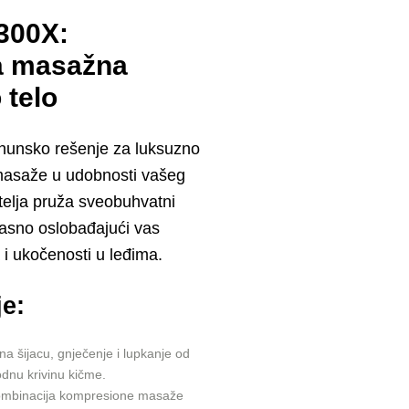
300X:
a masažna
 telo
unsko rešenje za luksuzno
 masaže u udobnosti vašeg
elja pruža sveobuhvatni
kasno oslobađajući vas
 i ukočenosti u leđima.
je:
na šijacu, gnječenje i lupkanje od
odnu krivinu kičme.
mbinacija kompresione masaže