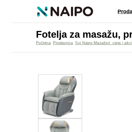
Proda
Fotelja za masažu, 
Početna
Prodavnica
Svi Naipo Masažeri: cene i akci