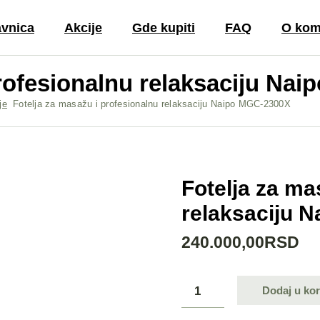
vnica
Akcije
Gde kupiti
FAQ
O kom
profesionalnu relaksaciju Na
Recenzije i
Kontak
iskustva
je
Fotelja za masažu i profesionalnu relaksaciju Naipo MGC-2300X
O Port
Kupovina
Velepr
Dostava i plaćan
Pravila
Garancija
korišć
Fotelja za ma
Brend Naipo
Fac
relaksaciju 
Vrste masaže
Inst
Korišćenje i
You
240.000,00
RSD
održavanje
Fotelja za masažu i profesion
Dodaj u ko