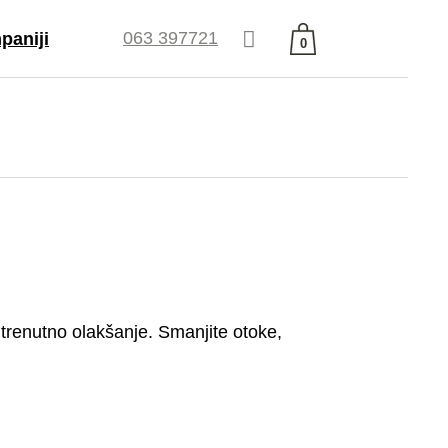
063 397721
paniji
0
Nema proizvoda u
t
korpi.
ative Trade
odaja
je
 i uslovi
enja
ebook
agram
a trenutno olakšanje. Smanjite otoke,
tube