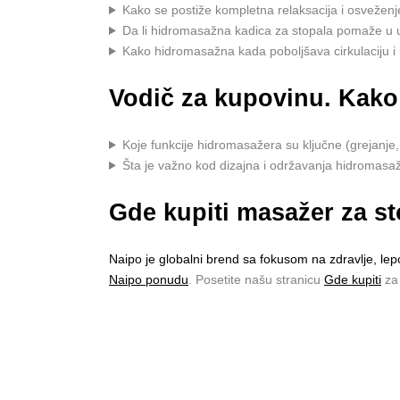
Kako se postiže kompletna relaksacija i osveženj
Da li hidromasažna kadica za stopala pomaže u 
Kako hidromasažna kada poboljšava cirkulaciju i
Vodič za kupovinu. Kako 
Koje funkcije hidromasažera su ključne (grejanje, 
Šta je važno kod dizajna i održavanja hidromasa
Gde kupiti masažer za s
Naipo je globalni brend sa fokusom na zdravlje, lepo
Naipo ponudu
. Posetite našu stranicu
Gde kupiti
za 