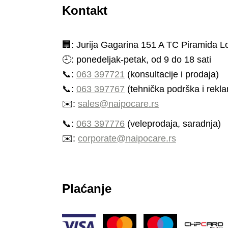
Kontakt
🏢:
Jurija Gagarina 151 A ТС Piramida L
🕘: ponedeljak-petak, od 9 do 18 sati
📞:
063 397721
(konsultacije i prodaja)
📞:
063 397767
(tehnička podrška i rekla
✉️:
sales@naipocare.rs
📞:
063 397776
(veleprodaja, saradnja)
✉️:
corporate@naipocare.rs
Plaćanje