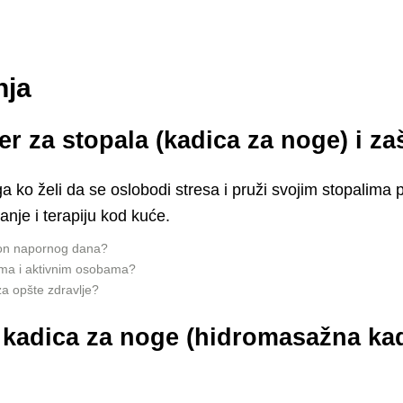
nja
 za stopala (kadica za noge) i za
 ko želi da se oslobodi stresa i pruži svojim stopalima 
nje i terapiju kod kuće.
on napornog dana?
ima i aktivnim osobama?
a opšte zdravlje?
o kadica za noge (hidromasažna ka