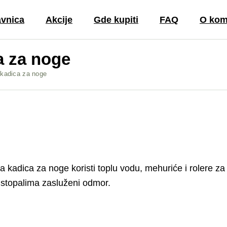
vnica
Akcije
Gde kupiti
FAQ
O kom
a za noge
Recenzije i
Kontak
iskustva
kadica za noge
O Port
Kupovina
Velepr
Dostava i plaćan
Pravila
Garancija
korišć
Brend Naipo
Fac
Vrste masaže
Inst
a kadica za noge
koristi toplu vodu, mehuriće i rolere z
Korišćenje i
You
održavanje
im stopalima zasluženi odmor.