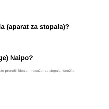
a (aparat za stopala)?
ge) Naipo?
ste pronašli
idealan masažer za stopala
, istražite