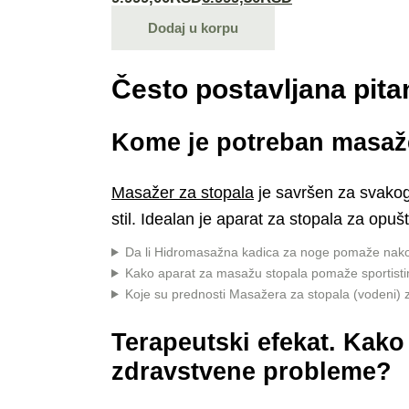
Originalna
Trenutna
cena
cena
Dodaj u korpu
je
je:
bila:
6.999,30RSD.
9.999,00RSD.
Često postavljana pita
Kome je potreban masažer
Masažer za stopala
je savršen za svakoga
stil. Idealan je
aparat za stopala
za opušta
Da li Hidromasažna kadica za noge pomaže nak
Kako aparat za masažu stopala pomaže sportist
Koje su prednosti Masažera za stopala (vodeni) z
Terapeutski efekat. Kak
zdravstvene probleme?