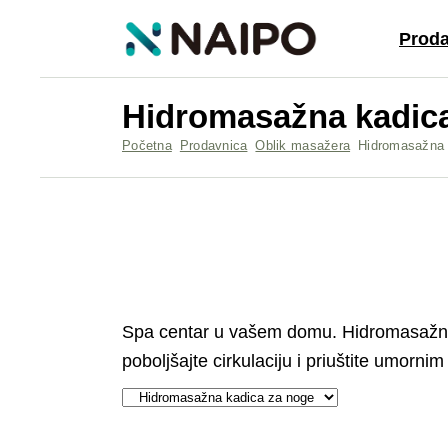
Proda
Hidromasažna kadic
Početna
Prodavnica
Oblik masažera
Hidromasažna 
Spa centar u vašem domu.
Hidromasažn
poboljšajte cirkulaciju i priuštite umorn