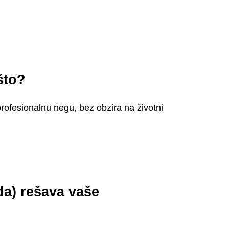
što?
profesionalnu negu, bez obzira na životni
da) rešava vaše