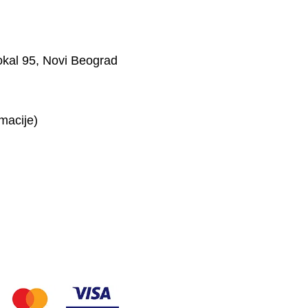
okal 95
,
Novi Beograd
macije)