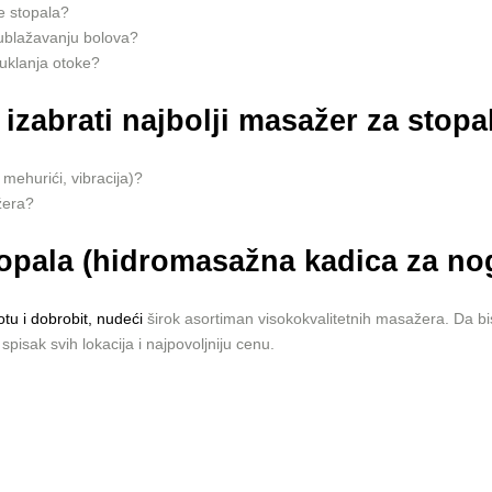
e stopala?
ublažavanju bolova?
 uklanja otoke?
izabrati najbolji masažer za stopal
mehurići, vibracija)?
žera?
topala (hidromasažna kadica za no
tu i dobrobit, nudeći
širok asortiman visokokvalitetnih masažera. Da bi
spisak svih lokacija i najpovoljniju cenu.