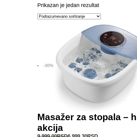
Prikazan je jedan rezultat
-30%
Masažer za stopala –
akcija
9.999,00
RSD
6.999,30
RSD