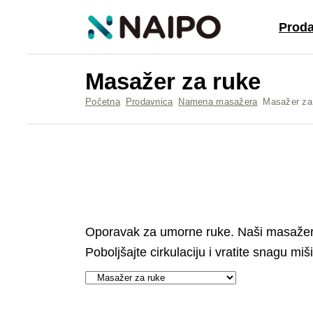
Proda
Masažer za ruke
Početna
Prodavnica
Namena masažera
Masažer za
Oporavak za umorne ruke. Naši
masažer
Poboljšajte cirkulaciju i vratite snagu m