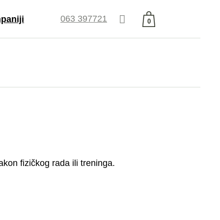
063 397721
paniji
0
Nema proizvoda u
t
korpi.
ative Trade
odaja
je
 i uslovi
enja
ebook
agram
kon fizičkog rada ili treninga.
tube