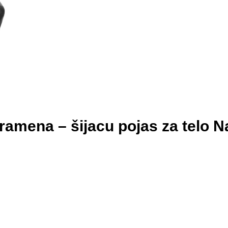
i ramena – šijacu pojas za tel