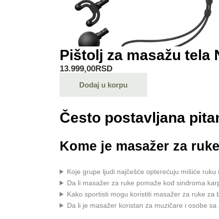
Pištolj za masažu tel
13.999,00
RSD
Dodaj u korpu
Često postavljana pita
Kome je masažer za ruke
Koje grupe ljudi najčešće opterećuju mišiće ruku 
Da li masažer za ruke pomaže kod sindroma karp
Kako sportisti mogu koristiti masažer za ruke za 
Da li je masažer koristan za muzičare i osobe sa 