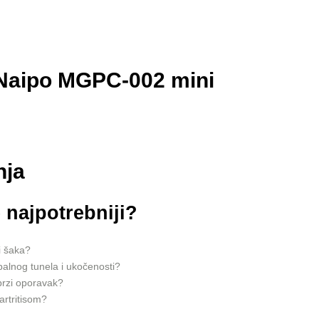
a Naipo MGPC-002 mini
nja
 najpotrebniji?
i šaka?
alnog tunela i ukočenosti?
brzi oporavak?
artritisom?