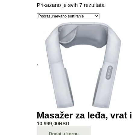
Prikazano je svih 7 rezultata
Masažer za leđa, vrat 
10.999,00
RSD
Dodaj u korpu