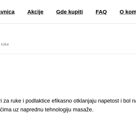
vnica
Akcije
Gde kupiti
FAQ
O kom
Recenzije i
Kontak
iskustva
 ruke
O Port
Kupovina
Velepr
Dostava i plaćan
Pravila
Garancija
korišć
Brend Naipo
Fac
Vrste masaže
Inst
i za ruke
i podlaktice efikasno otklanjaju napetost i bol na
Korišćenje i
You
održavanje
išićima uz naprednu tehnologiju masaže.